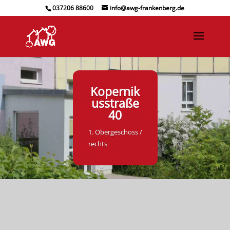
037206 88600
info@awg-frankenberg.de
Kopernik
usstraße
40
1. Obergeschoss /
rechts