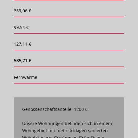
359,06 €
99,54 €
127,11 €
585,71 €
Fernwärme
Genossenschaftsanteile: 1200 €
Unsere Wohnungen befinden sich in einem
Wohngebiet mit mehrstöckigen sanierten
Wohnhäusern. Großzügige Grünflächen