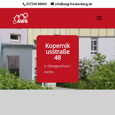
037206 88600
info@awg-frankenberg.de
Kopernik
usstraße
48
2. Obergeschoss /
rechts