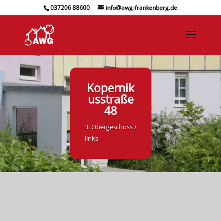
037206 88600
info@awg-frankenberg.de
Kopernik
usstraße
48
3. Obergeschoss /
links