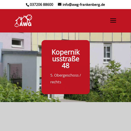
037206 88600
info@awg-frankenberg.de
Kopernik
usstraße
48
5. Obergeschoss /
rechts