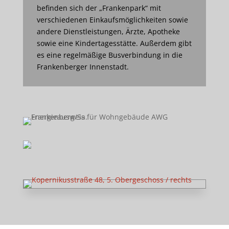
befinden sich der „Frankenpark“ mit
verschiedenen Einkaufsmöglichkeiten sowie
andere Dienstleistungen, Ärzte, Apotheke
sowie eine Kindertagesstätte. Außerdem gibt
es eine regelmäßige Busverbindung in die
Frankenberger Innenstadt.