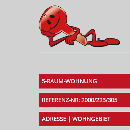
5-RAUM-WOHNUNG
REFERENZ-NR: 2000/223/305
ADRESSE | WOHNGEBIET