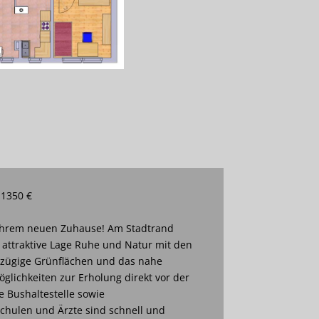
 1350 €
 Ihrem neuen Zuhause! Am Stadtrand
 attraktive Lage Ruhe und Natur mit den
oßzügige Grünflächen und das nahe
öglichkeiten zur Erholung direkt vor der
e Bushaltestelle sowie
Schulen und Ärzte sind schnell und