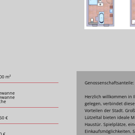
00 m²
Genossenschaftsanteile:
ewanne
Herzlich willkommen in
ewanne
che
gelegen, verbindet diese
Vorteilen der Stadt. Gr
Lützeltal bieten ideale M
60 €
Haustür. Spielplätze, ein
Einkaufsmöglichkeiten, 
0 €