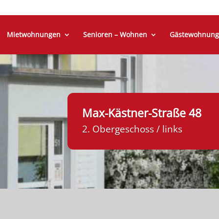
Mietwohnungen
Senioren – Wohnen
Gästewohnung
Max-Kästner-Straße 48
2. Obergeschoss / links