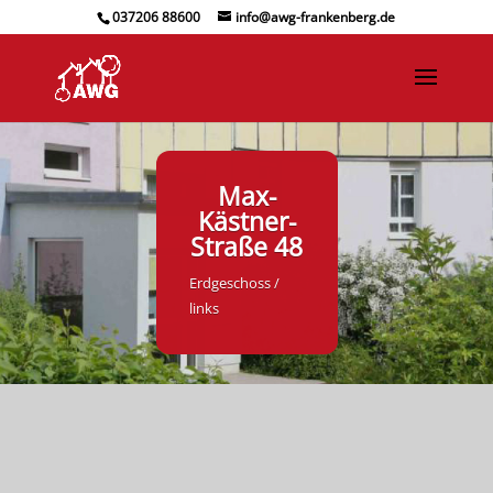
037206 88600
info@awg-frankenberg.de
Max-
Kästner-
Straße 48
Erdgeschoss /
links