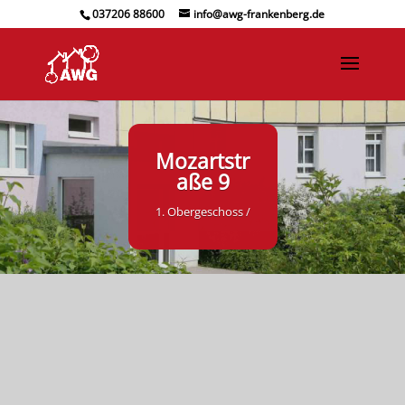
037206 88600
info@awg-frankenberg.de
Mozartstr
aße 9
1. Obergeschoss /