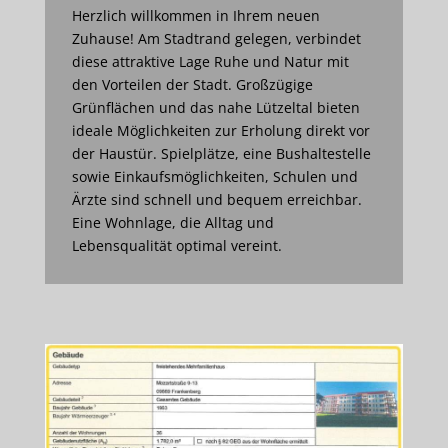
Herzlich willkommen in Ihrem neuen
Zuhause! Am Stadtrand gelegen, verbindet
diese attraktive Lage Ruhe und Natur mit
den Vorteilen der Stadt. Großzügige
Grünflächen und das nahe Lützeltal bieten
ideale Möglichkeiten zur Erholung direkt vor
der Haustür. Spielplätze, eine Bushaltestelle
sowie Einkaufsmöglichkeiten, Schulen und
Ärzte sind schnell und bequem erreichbar.
Eine Wohnlage, die Alltag und
Lebensqualität optimal vereint.