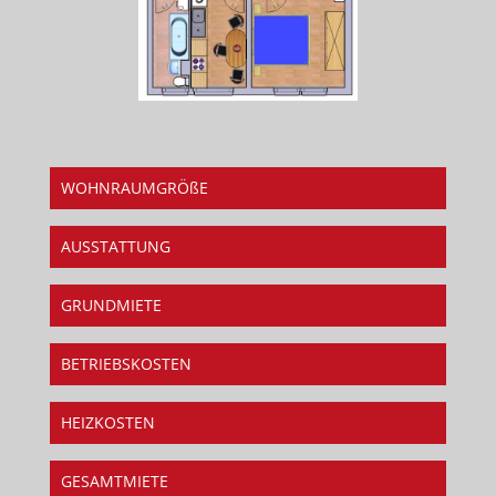
WOHNRAUMGRÖßE
AUSSTATTUNG
GRUNDMIETE
BETRIEBSKOSTEN
HEIZKOSTEN
GESAMTMIETE