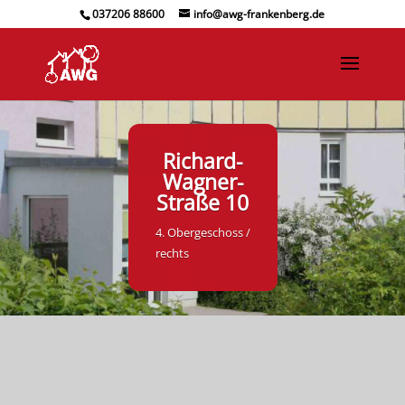
037206 88600
info@awg-frankenberg.de
Richard-
Wagner-
Straße 10
4. Obergeschoss /
rechts