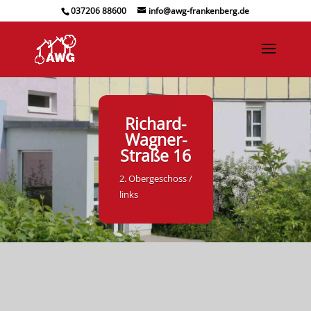
037206 88600
info@awg-frankenberg.de
Richard-
Wagner-
Straße 16
2. Obergeschoss /
links