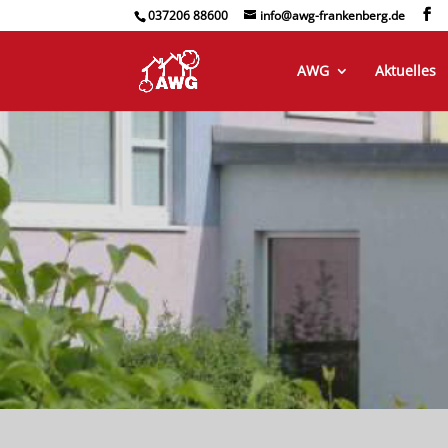
037206 88600
info@awg-frankenberg.de
AWG
Aktuelles