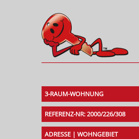
3-RAUM-WOHNUNG
REFERENZ-NR: 2000/226/308
ADRESSE | WOHNGEBIET