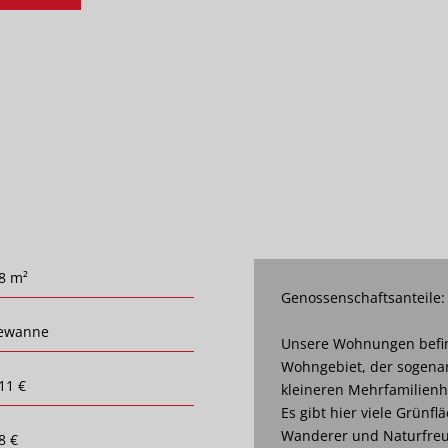
8 m²
Genossenschaftsanteile:
ewanne
Unsere Wohnungen befin
Wohngebiet, der sogena
11 €
kleineren Mehrfamilien
Es gibt hier viele Grünf
Wanderer und Naturfreun
8 €