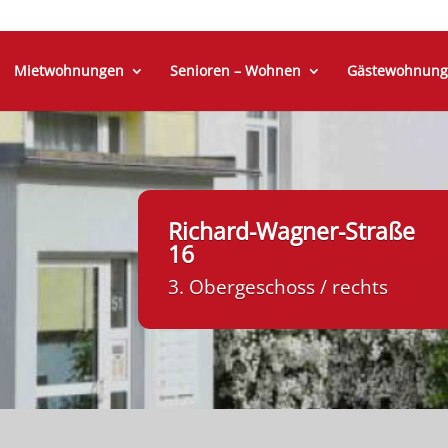
Mietwohnungen
Senioren – Wohnen
Gästewohnung
Richard-Wagner-Straße
16
3. Obergeschoss / rechts