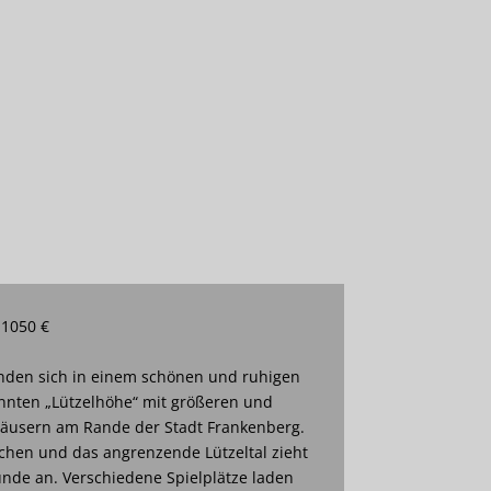
 1050 €
den sich in einem schönen und ruhigen
nnten „Lützelhöhe“ mit größeren und
häusern am Rande der Stadt Frankenberg.
lächen und das angrenzende Lützeltal zieht
de an. Verschiedene Spielplätze laden