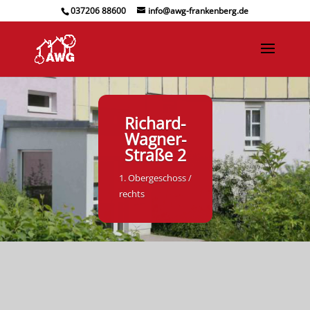
037206 88600
info@awg-frankenberg.de
Richard-
Wagner-
Straße 2
1. Obergeschoss /
rechts