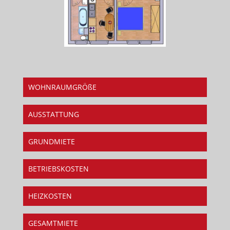
WOHNRAUMGRÖßE
AUSSTATTUNG
GRUNDMIETE
BETRIEBSKOSTEN
HEIZKOSTEN
GESAMTMIETE