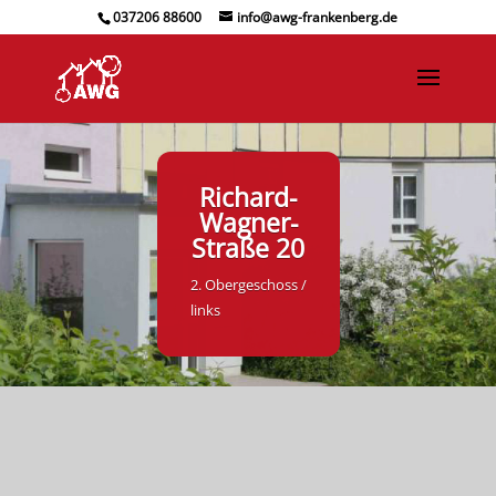
037206 88600
info@awg-frankenberg.de
Richard-
Wagner-
Straße 20
2. Obergeschoss /
links