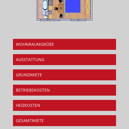
WOHNRAUMGRÖßE
AUSSTATTUNG
GRUNDMIETE
BETRIEBSKOSTEN
HEIZKOSTEN
GESAMTMIETE