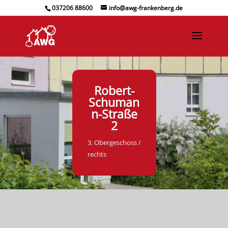
037206 88600
info@awg-frankenberg.de
Robert-
Schuman
n-Straße
2
3. Obergeschoss /
rechts