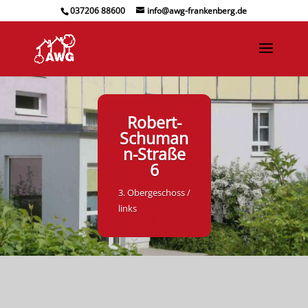
037206 88600
info@awg-frankenberg.de
Robert-
Schuman
n-Straße
6
3. Obergeschoss /
links