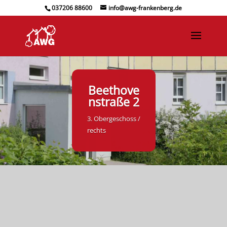
037206 88600
info@awg-frankenberg.de
Beethove
nstraße 2
3. Obergeschoss /
rechts