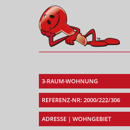
3-RAUM-WOHNUNG
REFERENZ-NR: 2000/222/306
ADRESSE | WOHNGEBIET