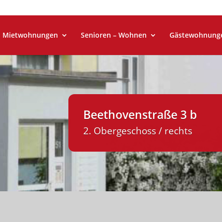
Mietwohnungen
Senioren – Wohnen
Gästewohnung
Beethovenstraße 3 b
2. Obergeschoss / rechts