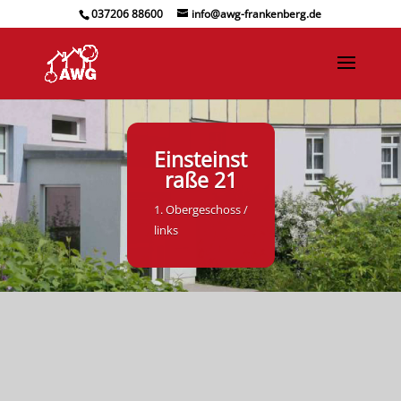
037206 88600
info@awg-frankenberg.de
Einsteinst
raße 21
1. Obergeschoss /
links