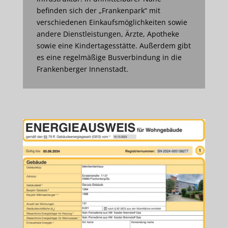
befinden sich der „Frankenpark“ mit
verschiedenen Einkaufsmöglichkeiten sowie
andere Dienstleistungen, Ärzte, Apotheke
sowie eine Kindertagesstätte. Außerdem gibt
es eine regelmäßige Busverbindung in die
Frankenberger Innenstadt.