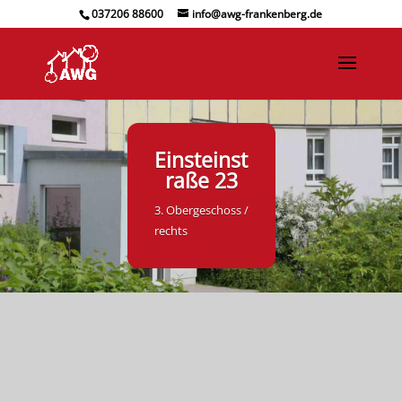
037206 88600
info@awg-frankenberg.de
Einsteinst
raße 23
3. Obergeschoss /
rechts