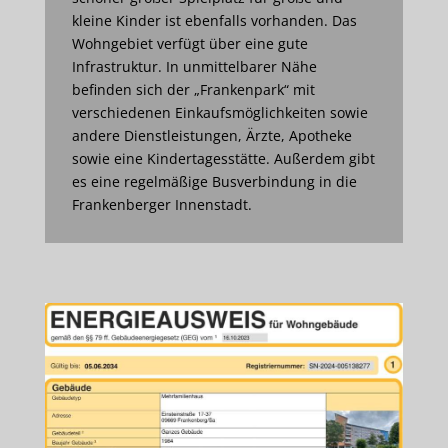
kleine Kinder ist ebenfalls vorhanden. Das
Wohngebiet verfügt über eine gute
Infrastruktur. In unmittelbarer Nähe
befinden sich der „Frankenpark“ mit
verschiedenen Einkaufsmöglichkeiten sowie
andere Dienstleistungen, Ärzte, Apotheke
sowie eine Kindertagesstätte. Außerdem gibt
es eine regelmäßige Busverbindung in die
Frankenberger Innenstadt.