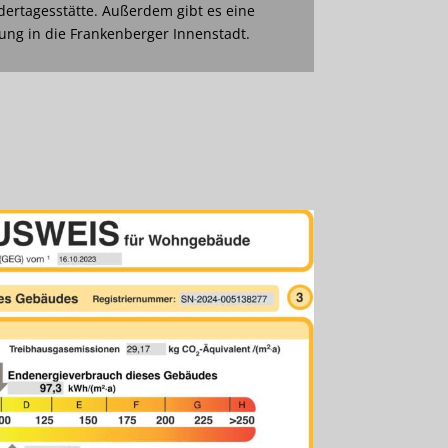
dertagesstätte. Außerdem gibt es eine
ng in die Frankenberger Innenstadt.