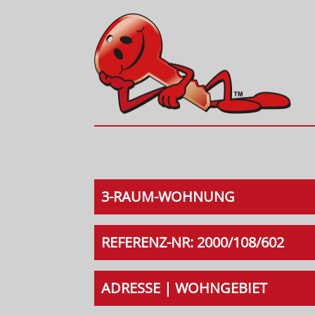
3-RAUM-WOHNUNG
REFERENZ-NR: 2000/108/602
ADRESSE | WOHNGEBIET