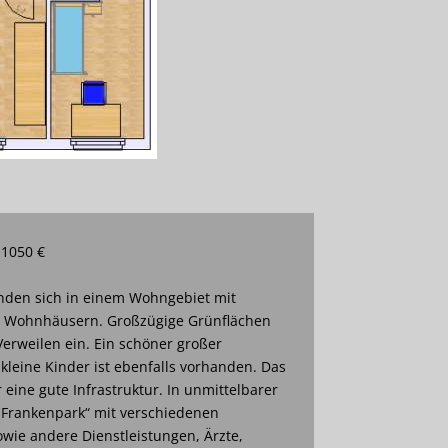
 1050 €
den sich in einem Wohngebiet mit
n Wohnhäusern. Großzügige Grünflächen
erweilen ein. Ein schöner großer
 kleine Kinder ist ebenfalls vorhanden. Das
eine gute Infrastruktur. In unmittelbarer
„Frankenpark“ mit verschiedenen
wie andere Dienstleistungen, Ärzte,