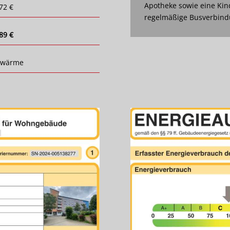
Apotheke sowie eine Kin
72 €
regelmäßige Busverbindu
89 €
nwärme