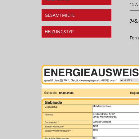
157,
GESAMTMIETE
745,
HEIZUNGSTYP
Fer