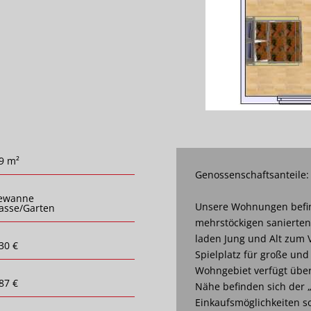
9 m²
Genossenschaftsanteile:
ewanne
Unsere Wohnungen befin
asse/Garten
mehrstöckigen sanierte
laden Jung und Alt zum V
30 €
Spielplatz für große und
Wohngebiet verfügt über 
87 €
Nähe befinden sich der 
Einkaufsmöglichkeiten so