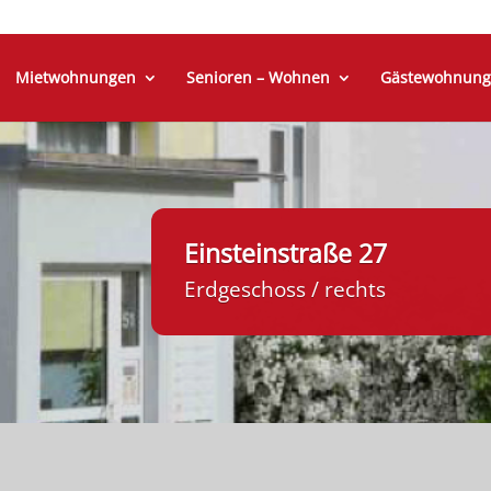
Mietwohnungen
Senioren – Wohnen
Gästewohnung
Einsteinstraße 27
Erdgeschoss / rechts