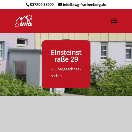
037206 88600
info@awg-frankenberg.de
Einsteinst
raße 29
5. Obergeschoss /
rechts