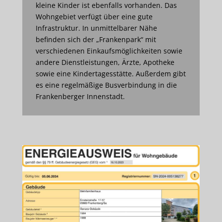
kleine Kinder ist ebenfalls vorhanden. Das
Wohngebiet verfügt über eine gute
Infrastruktur. In unmittelbarer Nähe
befinden sich der „Frankenpark“ mit
verschiedenen Einkaufsmöglichkeiten sowie
andere Dienstleistungen, Ärzte, Apotheke
sowie eine Kindertagesstätte. Außerdem gibt
es eine regelmäßige Busverbindung in die
Frankenberger Innenstadt.