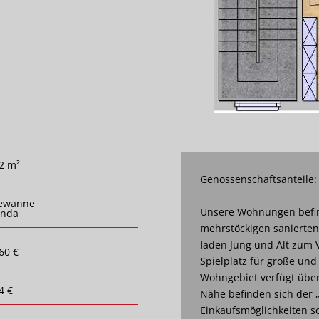
2 m²
Genossenschaftsanteile:
ewanne
Unsere Wohnungen befin
anda
mehrstöckigen sanierte
laden Jung und Alt zum V
60 €
Spielplatz für große und
Wohngebiet verfügt über 
4 €
Nähe befinden sich der 
Einkaufsmöglichkeiten so