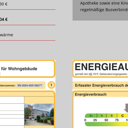
Apotheke sowie eine Kin
30 €
regelmäßige Busverbindu
04 €
nwärme