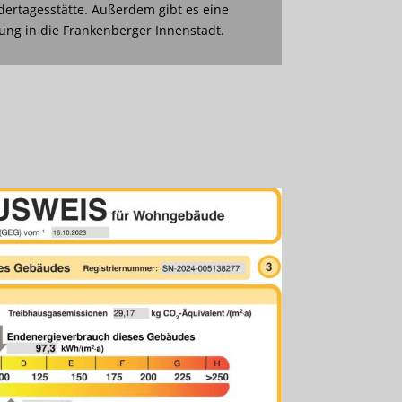
dertagesstätte. Außerdem gibt es eine
ng in die Frankenberger Innenstadt.