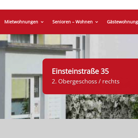
Mietwohnungen
Senioren – Wohnen
Gästewohnung
Einsteinstraße 35
2. Obergeschoss / rechts