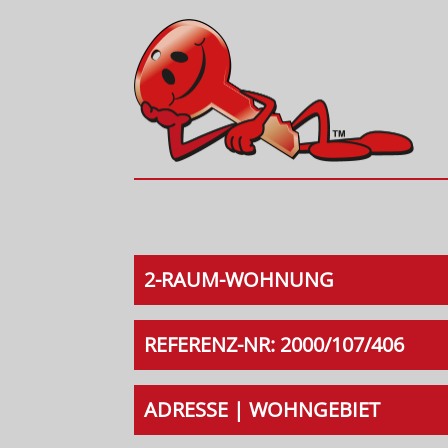
2-RAUM-WOHNUNG
REFERENZ-NR: 2000/107/406
ADRESSE | WOHNGEBIET