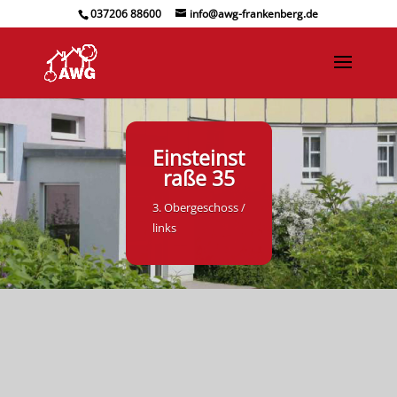
037206 88600
info@awg-frankenberg.de
Einsteinst
raße 35
3. Obergeschoss /
links