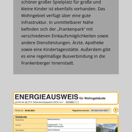
schöner großer Spielplatz für große und
kleine Kinder ist ebenfalls vorhanden. Das
Wohngebiet verfügt über eine gute
Infrastruktur. In unmittelbarer Nähe
befinden sich der „Frankenpark“ mit
verschiedenen Einkaufsmöglichkeiten sowie
andere Dienstleistungen, Ärzte, Apotheke
sowie eine Kindertagesstätte. Außerdem gibt
es eine regelmäßige Busverbindung in die
Frankenberger Innenstadt.