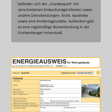
befinden sich der „Frankenpark“ mit
verschiedenen Einkaufsmöglichkeiten sowie
andere Dienstleistungen, Ärzte, Apotheke
sowie eine Kindertagesstätte. Außerdem gibt
es eine regelmäßige Busverbindung in die
Frankenberger Innenstadt.