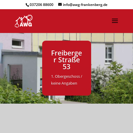
037206 88600
info@awg-frankenberg.de
Freiberge
r Straße
53
1. Obergeschoss /
keine Angaben