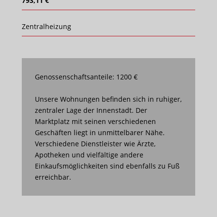
793,11 €
Zentralheizung
Genossenschaftsanteile: 1200 €
Unsere Wohnungen befinden sich in ruhiger,
zentraler Lage der Innenstadt. Der
Marktplatz mit seinen verschiedenen
Geschäften liegt in unmittelbarer Nähe.
Verschiedene Dienstleister wie Ärzte,
Apotheken und vielfältige andere
Einkaufsmöglichkeiten sind ebenfalls zu Fuß
erreichbar.