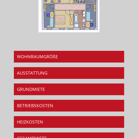
WOHNRAUMGRÖßE
AUSSTATTUNG
GRUNDMIETE
BETRIEBSKOSTEN
HEIZKOSTEN