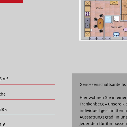
6 m²
Genossenschaftsanteile:
che
Hier wohnen Sie in eine
Frankenberg – unsere k
38 €
individuell geschnitten
Ausstattungsgrad. In uns
jeder den für ihn pass
1 €