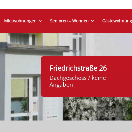
Mietwohnungen
Senioren – Wohnen
Gästewohnung
Friedrichstraße 26
Dachgeschoss / keine
Angaben