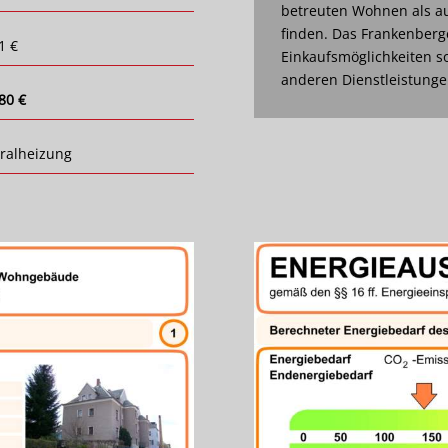
betreuten Wohnen als au
finden. Das Frankenberg
1 €
Einkaufsmöglichkeiten s
anderen Dienstleistung
80 €
ralheizung