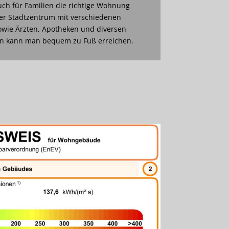
ch für Familien die richtige Wohnung
er Stadtzentrum mit verschiedenen
owie Ärzten, Apotheken und diversen
en kann man bequem zu Fuß erreichen.