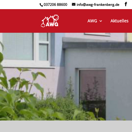
037206 88600
info@awg-frankenberg.de
AWG
Aktuelles