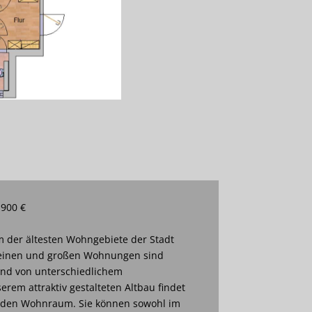
 900 €
m der ältesten Wohngebiete der Stadt
leinen und großen Wohnungen sind
 und von unterschiedlichem
erem attraktiv gestalteten Altbau findet
enden Wohnraum. Sie können sowohl im