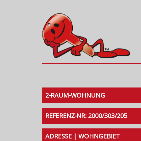
2-RAUM-WOHNUNG
REFERENZ-NR: 2000/303/205
ADRESSE | WOHNGEBIET