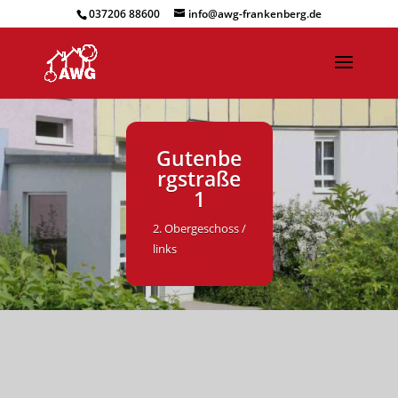
037206 88600
info@awg-frankenberg.de
Gutenbe
rgstraße
1
2. Obergeschoss /
links