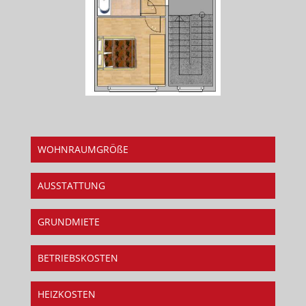
WOHNRAUMGRÖßE
AUSSTATTUNG
GRUNDMIETE
BETRIEBSKOSTEN
HEIZKOSTEN