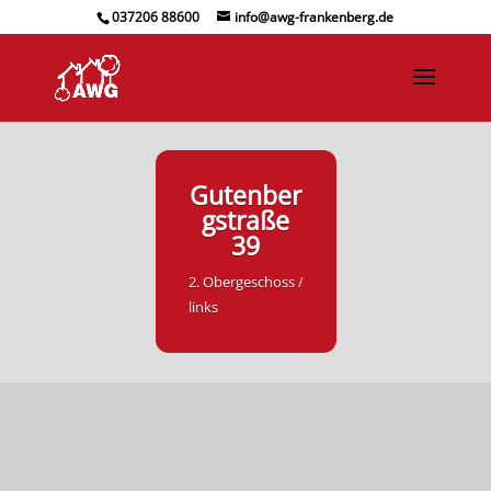
037206 88600
info@awg-frankenberg.de
Gutenber
gstraße
39
2. Obergeschoss /
links