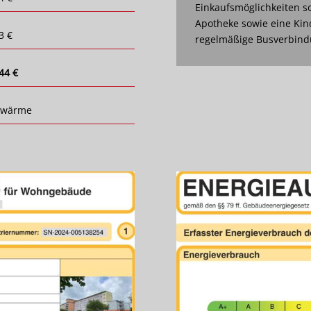
Einkaufsmöglichkeiten so
Apotheke sowie eine Kin
3 €
regelmäßige Busverbindu
44 €
nwärme