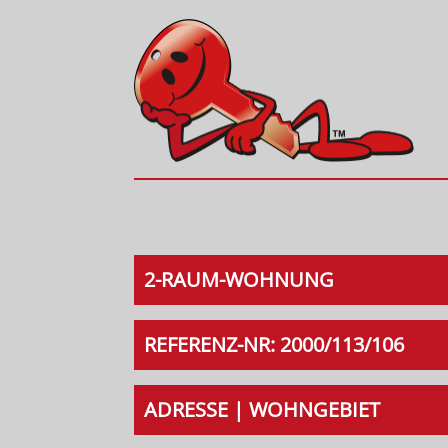
2-RAUM-WOHNUNG
REFERENZ-NR: 2000/113/106
ADRESSE | WOHNGEBIET