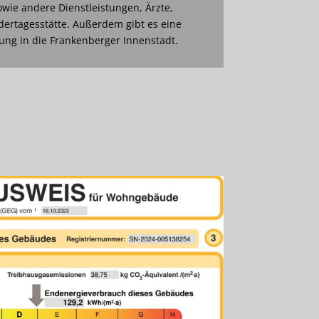
wie andere Dienstleistungen, Ärzte,
dertagesstätte. Außerdem gibt es eine
ng in die Frankenberger Innenstadt.