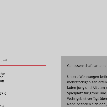
5 m²
Genossenschaftsanteile:
che
Unsere Wohnungen befin
on
zug
mehrstöckigen sanierte
laden Jung und Alt zum V
Spielplatz für große und
37 €
Wohngebiet verfügt über 
Nähe befinden sich der 
4 €