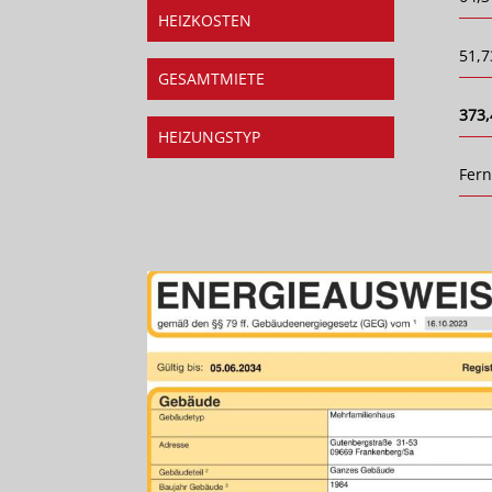
HEIZKOSTEN
51,7
GESAMTMIETE
373,
HEIZUNGSTYP
Fer