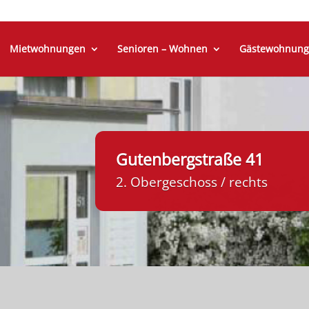
Mietwohnungen
Senioren – Wohnen
Gästewohnung
Gutenbergstraße 41
2. Obergeschoss / rechts