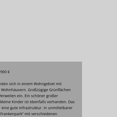
 900 €
den sich in einem Wohngebiet mit
n Wohnhäusern. Großzügige Grünflächen
erweilen ein. Ein schöner großer
 kleine Kinder ist ebenfalls vorhanden. Das
eine gute Infrastruktur. In unmittelbarer
„Frankenpark“ mit verschiedenen