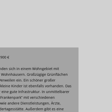
 900 €
den sich in einem Wohngebiet mit
n Wohnhäusern. Großzügige Grünflächen
erweilen ein. Ein schöner großer
 kleine Kinder ist ebenfalls vorhanden. Das
eine gute Infrastruktur. In unmittelbarer
„Frankenpark“ mit verschiedenen
wie andere Dienstleistungen, Ärzte,
dertagesstätte. Außerdem gibt es eine