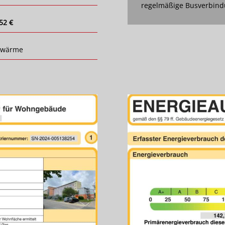
regelmäßige Busverbindu
52 €
nwärme