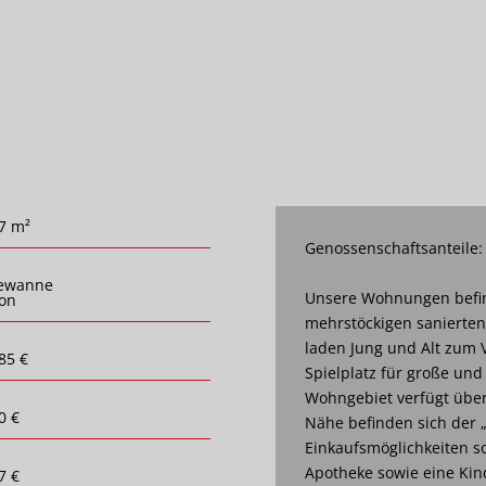
7 m²
Genossenschaftsanteile:
ewanne
Unsere Wohnungen befin
on
mehrstöckigen sanierte
laden Jung und Alt zum V
85 €
Spielplatz für große und
Wohngebiet verfügt über 
0 €
Nähe befinden sich der 
Einkaufsmöglichkeiten so
Apotheke sowie eine Kin
7 €