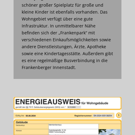
schöner großer Spielplatz für große und
kleine Kinder ist ebenfalls vorhanden. Das
Wohngebiet verfügt über eine gute
Infrastruktur. In unmittelbarer Nähe
befinden sich der „Frankenpark“ mit
verschiedenen Einkaufsmöglichkeiten sowie
andere Dienstleistungen, Ärzte, Apotheke
sowie eine Kindertagesstätte. Außerdem gibt
es eine regelmäßige Busverbindung in die
Frankenberger Innenstadt.