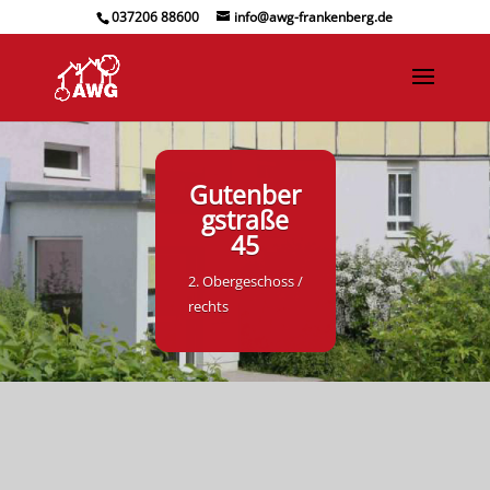
037206 88600
info@awg-frankenberg.de
Gutenber
gstraße
45
2. Obergeschoss /
rechts