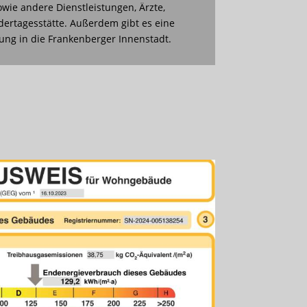
wie andere Dienstleistungen, Ärzte,
dertagesstätte. Außerdem gibt es eine
ng in die Frankenberger Innenstadt.