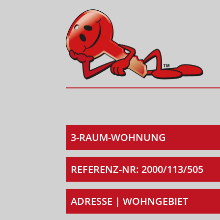
3-RAUM-WOHNUNG
REFERENZ-NR: 2000/113/505
ADRESSE | WOHNGEBIET