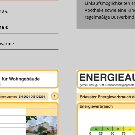
Einkaufsmöglichkeiten so
Apotheke sowie eine Kin
48 €
regelmäßige Busverbindu
16 €
nwärme