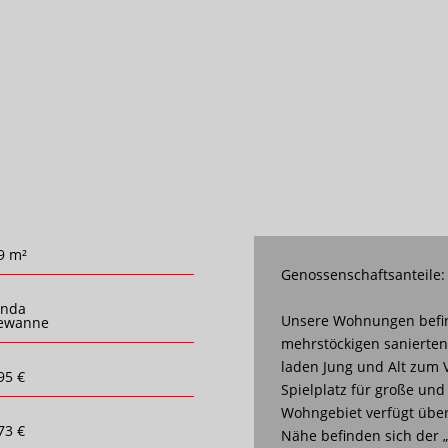
9 m²
Genossenschaftsanteile:
anda
Unsere Wohnungen befin
ewanne
mehrstöckigen sanierte
laden Jung und Alt zum V
95 €
Spielplatz für große und
Wohngebiet verfügt über 
73 €
Nähe befinden sich der 