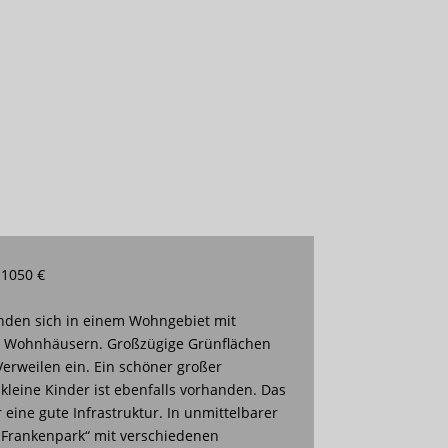
 1050 €
den sich in einem Wohngebiet mit
n Wohnhäusern. Großzügige Grünflächen
erweilen ein. Ein schöner großer
 kleine Kinder ist ebenfalls vorhanden. Das
eine gute Infrastruktur. In unmittelbarer
„Frankenpark“ mit verschiedenen