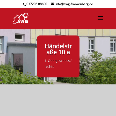
037206 88600
info@awg-frankenberg.de
Händelstr
aße 10 a
1. Obergeschoss /
rechts