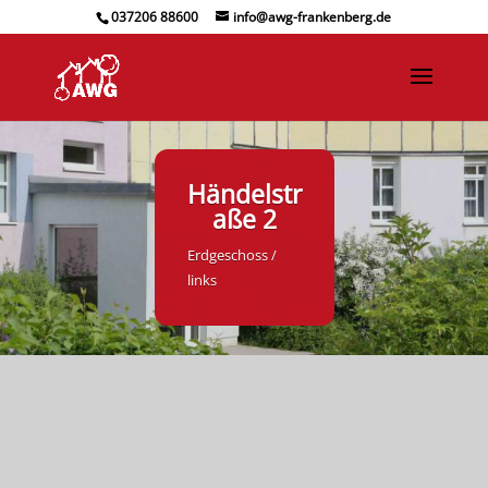
037206 88600
info@awg-frankenberg.de
Händelstr
aße 2
Erdgeschoss /
links