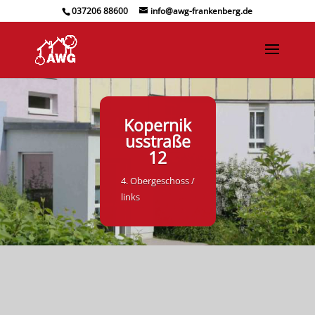
037206 88600
info@awg-frankenberg.de
Kopernik
usstraße
12
4. Obergeschoss /
links