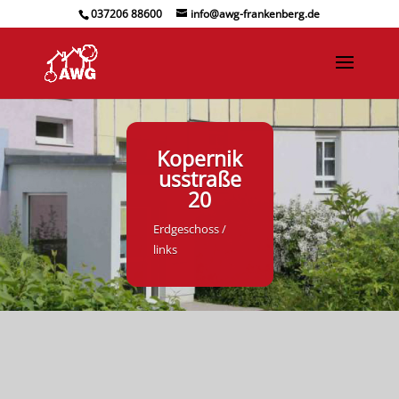
037206 88600
info@awg-frankenberg.de
Kopernik
usstraße
20
Erdgeschoss /
links