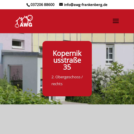
037206 88600
info@awg-frankenberg.de
Kopernik
usstraße
35
2. Obergeschoss /
rechts