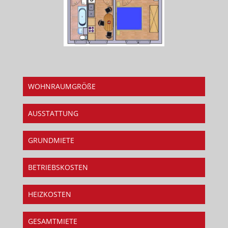
WOHNRAUMGRÖßE
AUSSTATTUNG
GRUNDMIETE
BETRIEBSKOSTEN
HEIZKOSTEN
GESAMTMIETE