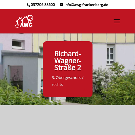
037206 88600
info@awg-frankenberg.de
Richard-
Wagner-
Straße 2
3. Obergeschoss /
rechts