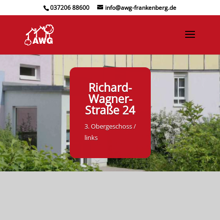
037206 88600
info@awg-frankenberg.de
Richard-
Wagner-
Straße 24
3. Obergeschoss /
links